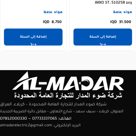
واط AKKO ST. 510258
مواد عامة
مواد عامة
8.750
31.500
إضافة إلى السلة
إضافة إلى السلة
شركة ضوء المدار للتجارة العامة المحدودة – كربلاء، العراق
العنوان: كربلاء – سيف سعد – شارع التعاون – مقابل دائرة الضريبة الجديدة
الهاتف: 07733337065 – 07812000330
البريد الإلكتروني: almadarelectric2@gmail.com