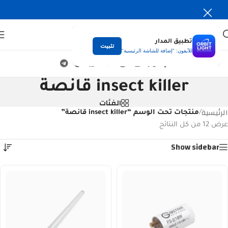
تطبيق المدار
تثبيت
للآيفون: "إضافة للشاشة الرئيسية"
insect killer قانصة
الفئات
الرئيسية
/
منتجات تحت الوسم “insect killer قانصة”
عرض ⁦12⁩ من كل النتائج
Show sidebar