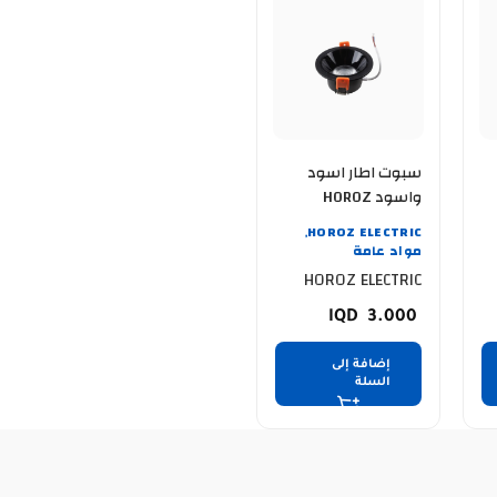
سبوت اطار اسود
واسود HOROZ
AMARA-6 016 079
HOROZ ELECTRIC
,
0006 6W 6400K
مواد عامة
COB ضمان سنة
HOROZ ELECTRIC
3.000
إضافة إلى
السلة