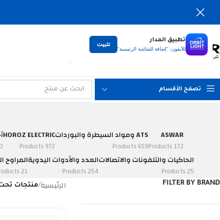
تطبيق المدار
تثبيت
التوصيل
للآيفون: "إضافة للشاشة الرئيسية"
لكل العراق
تصفح الأقسام
ASWAR
ATS ومواد السيطرة والبوردات
HOROZ ELECTRIC
أ
ucts
972 Products
659 Products
172 Products
الحاكيات والتلفونات والاتصالات
العدد والأدوات اليدوية
المراوح ال
21 Products
254 Products
25 Products
الرئيسية
FILTER BY BRAND
/
منتجات تحت الوسم 