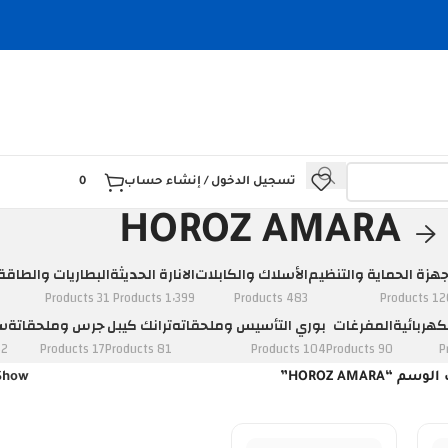
تسجيل الدخول / إنشاء حساب
0
HOROZ AMARA
جهزة الحماية والتنظيم
الأسلاك والكابلات
الانارة الحديثة
البطاريات والطاقة
31 Products
1٬399 Products
483 Products
120 Prod
كهربائية
المفرغات
بوري التأسيس وملحقاته
ترانك كيبل
جرس وملحقاتة
سو
ducts
17 Products
81 Products
104 Products
90 Products
“HOROZ AMARA”
Show