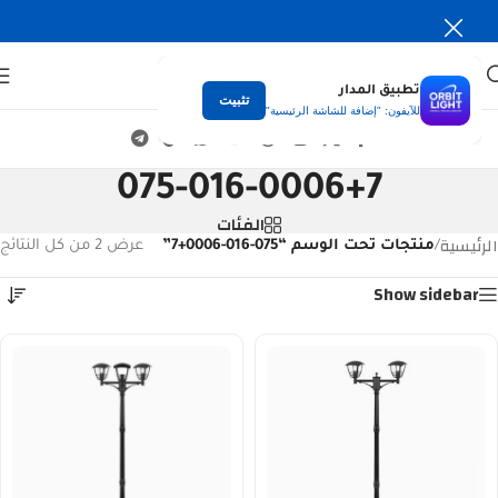
تطبيق المدار
تثبيت
للآيفون: "إضافة للشاشة الرئيسية"
075-016-0006+7
الفئات
الرئيسية
/
منتجات تحت الوسم “075-016-0006+7”
عرض ⁦2⁩ من كل النتائج
Show sidebar