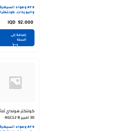
ATS ومواد السيطرة
والبوردات
كونتكترا
,
92.000
إضافة إلى
السلة
كونتكتر هونداي ثلاث
30 امبير HGC12 B
ATS ومواد السيطرة