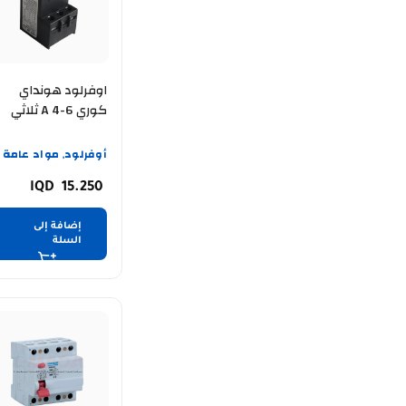
اوفرلود هونداي
كوري A 4-6 ثلاثي
أوفرلود
مواد عامة
,
15.250
إضافة إلى
السلة