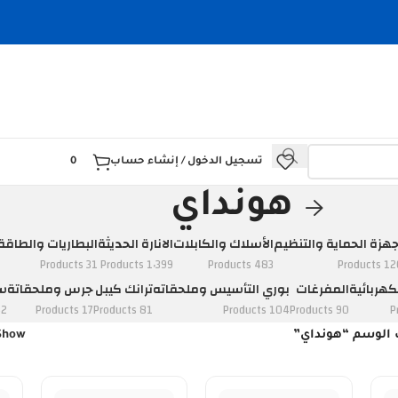
تسجيل الدخول / إنشاء حساب
0
هونداي
جهزة الحماية والتنظيم
الأسلاك والكابلات
الانارة الحديثة
البطاريات والطاقة
31 Products
1٬399 Products
483 Products
120 Prod
كهربائية
المفرغات
بوري التأسيس وملحقاته
ترانك كيبل
جرس وملحقاتة
سو
ducts
17 Products
81 Products
104 Products
90 Products
 الوسم “هونداي”
Show