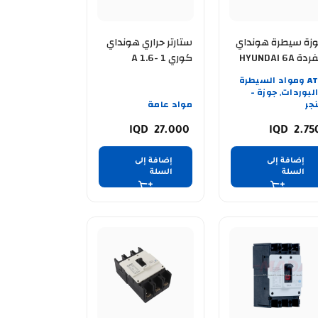
زة سيطرة هونداي
ستارتر حراري هونداي
ة HYUNDAI 6A
كوري A 1.6- 1
ATS ومواد السيطرة
لبوردات
جوزة -
,
جر
مواد عامة
27.000
2.7
إضافة إلى
إضافة إلى
السلة
السلة