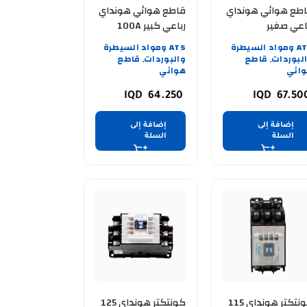
طع هوائي هونداي
قاطع هوائي هونداي
اعي صغير
رباعي كبير 100A
HGM100E 1
ATS ومواد السيطرة
ATS ومواد السيطرة
لبوردات
قاطع
والبوردات
قاطع
,
,
ائي
هوائي
64.250
67.50
إضافة إلى
إضافة إلى
السلة
السلة
كونتكتر هونداي 115
كونتكتر هونداي 125