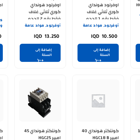
HGM
اوفرلود هونداي
اوفرلود هونداي
امبي
كوري ثلاثي غلاف
كوري ثلاثي غلاف
فقط رقم 1 الحجم
فقط رقم 2 الحجم
الصغير
الكبير
أوفرلود
مواد عامة
أوفرلود
مواد عامة
وا
,
,
50
13.250
10.500
إضافة إلى
إضافة إلى
السلة
السلة
ي 145
كونتكتر هونداي 40
كونتكتر هونداي 45
امبير HGC18 B
امبير HGC25
امبي