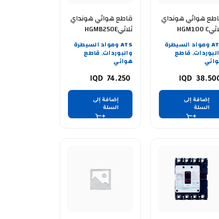
طع هوائي هونداي
قاطع هوائي هونداي
ثلاثيHGM100 C
ثلاثيHGMB250E
 صغير مايكرو
160A
ATS ومواد السيطرة
ATS ومواد السيطرة
لبوردات
قاطع
والبوردات
قاطع
,
,
ائي
هوائي
74.250
38.50
إضافة إلى
إضافة إلى
السلة
السلة