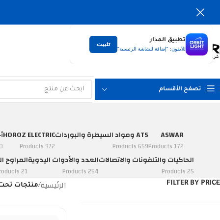
تطبيق المدار
تثبيت
التوصيل
للآيفون: "إضافة للشاشة الرئيسية"
لكل العراق
تصفح الأقسام
ASWAR
ATS ومواد السيطرة والبوردات
HOROZ ELECTRIC
أ
ucts
972 Products
659 Products
172 Products
الحاكيات والتلفونات والاتصالات
العدد والأدوات اليدوية
المراوح ال
21 Products
254 Products
25 Products
الرئيسية
FILTER BY PRICE
/
منتجات تحت