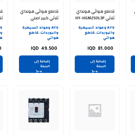
قاطع هوائي هونداي
قاطع هوائي هونداي
قا
ثلاثي HY-HGM250L3P
ثلاثي كبير اصلي
250AMP
HGM125E 100A
100A
ATS ومواد السيطرة
ATS ومواد السيطرة
والبوردات
قاطع
والبوردات
قاطع
وا
,
,
هوائي
هوائي
هو
0
49.500
81.000
إضافة إلى
إضافة إلى
السلة
السلة