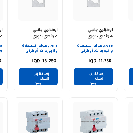
اوكزلري جانبي
اوكزلري جانبي
او
هونداي كوري
هونداي كوري
NS
HGCSB800 /11NS
HGCSB40 /11NS
ATS ومواد السيطرة
ATS ومواد السيطرة
والبوردات
أوكزلي
والبوردات
أوكزلي
وا
,
,
50
13.250
11.750
إضافة إلى
إضافة إلى
السلة
السلة