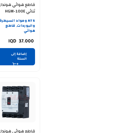
قاطع هوائي هوندا
ثنائي HGM-100E
100A
ATS ومواد السيطرة
والبوردات
قاطع
,
هوائي
37.000
إضافة إلى
السلة
قاطع هوائي هوندا