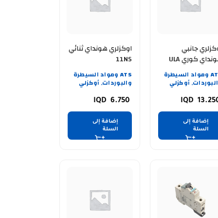
كزلري جانبي
اوكزلري هونداي ثنائي
هونداي كوري ULA
11NS
400A – 11
ATS ومواد السيطرة
ATS ومواد السيطرة
لبوردات
أوكزلي
والبوردات
أوكزلي
,
,
6.750
13.2
إضافة إلى
إضافة إلى
السلة
السلة