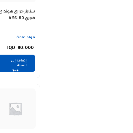
ستارتر حراري هونداي
كوري A 56-80
مواد عامة
90.000
إضافة إلى
السلة