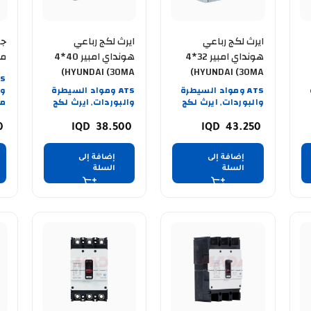
ايرث لكج رباعي
ايرث لكج رباعي
جو
هونداي امبير 32*4
هونداي امبير 40*4
مفرد
HYUNDAI (30MA)
HYUNDAI (30MA)
ATS ومواد السيطرة
ATS ومواد السيطرة
وا
والبوردات
ايرث لكج
والبوردات
ايرث لكج
من
,
,
50
38.500
43.250
إضافة إلى
إضافة إلى
السلة
السلة