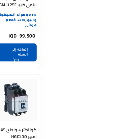
رباعي كبير -125E
125A
ATS ومواد السيطرة
والبوردات
قاطع
,
هوائي
99.500
إضافة إلى
السلة
كونتكتر هوندا
امبير HGC100