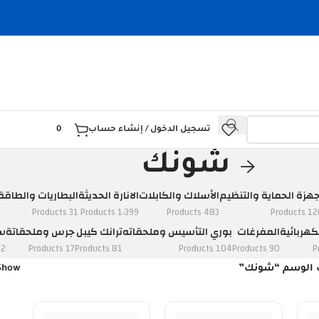
تسجيل الدخول / إنشاء حساب
0
شونك
جهزة الحماية والتنظيم
الأسلاك والكابلات
الانارة الحديثة
البطاريات والطاقة
31 Products
1٬399 Products
483 Products
120 Prod
كهربائية
المفرغات
بوري التأسيس وملحقاته
ترانك كيبل
جرس وملحقاتة
سو
ducts
17 Products
81 Products
104 Products
90 Products
 الوسم “شونك”
Show