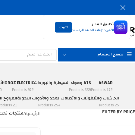
تطبيق المدار
تثبيت
التوصيل
للآيفون: "إضافة للشاشة الرئيسية"
لكل العراق
تصفح الأقسام
ASWAR
ATS ومواد السيطرة والبوردات
HOROZ ELECTRIC
أ
ucts
972 Products
659 Products
172 Products
الحاكيات والتلفونات والاتصالات
العدد والأدوات اليدوية
المراوح ال
21 Products
254 Products
25 Products
الرئيسية
FILTER BY PRICE
/
منتجات تحت