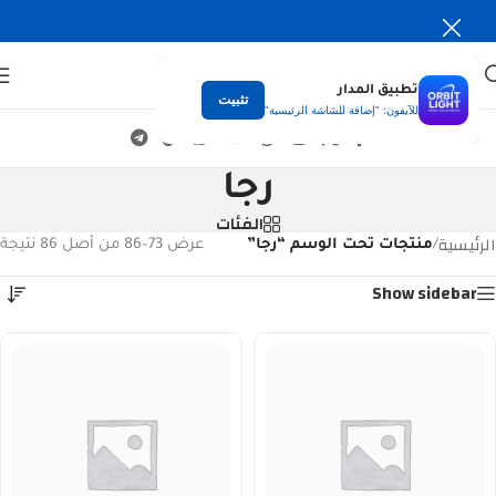
تطبيق المدار
تثبيت
للآيفون: "إضافة للشاشة الرئيسية"
رجا
الفئات
الرئيسية
/
منتجات تحت الوسم “رجا”
عرض 73–86 من أصل 86 نتيجة
Show sidebar