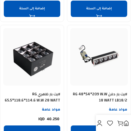
إضافة إلى السلة
إضافة إلى السلة
لايت بار دفن RG 48*54*209 W.W
لايت بار ظاهري RG
65.5*118.6*114.6 W.W 28 WATT
18 WATT LB18/2
LB28/2
مواد عامة
مواد عامة
40.250
27.750