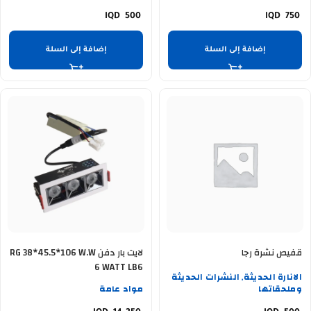
500
750
إضافة إلى السلة
إضافة إلى السلة
قفيص نشرة رجا
لايت بار دفن RG 38*45.5*106 W.W
6 WATT LB6
الانارة الحديثة
النشرات الحديثة
,
وملحقاتها
مواد عامة